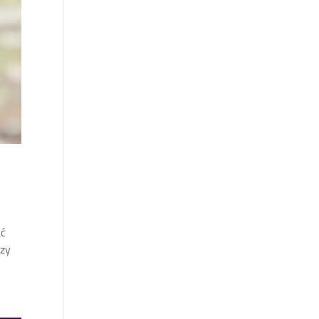
ać
rzy