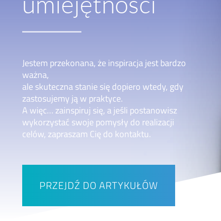
umiejętności
Jestem przekonana, że inspiracja jest bardzo
ważna,
ale skuteczna stanie się dopiero wtedy, gdy
zastosujemy ją w praktyce.
A więc… zainspiruj się, a jeśli postanowisz
wykorzystać swoje pomysły do realizacji
celów, zapraszam Cię do kontaktu.
PRZEJDŹ DO ARTYKUŁÓW